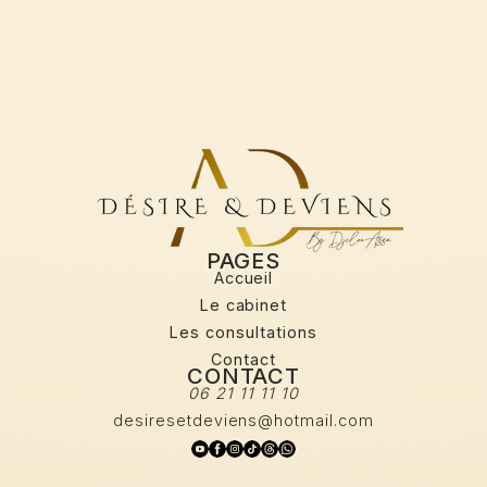
PAGES
Accueil
Le cabinet
Home
Les consultations
Le cabinet
Les consultations
Contact
CONTACT
Contact
06 21 11 11 10
desiresetdeviens@hotmail.com