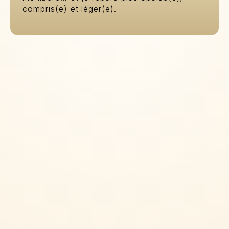
compris(e) et léger(e).